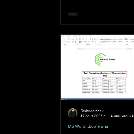
useful, we’ve broken it down by
Windows, Mac, and Web.
Fakhriddinbek
17 сент. 2025 г.
4 мин. чтения
MS Word: Шорткаты