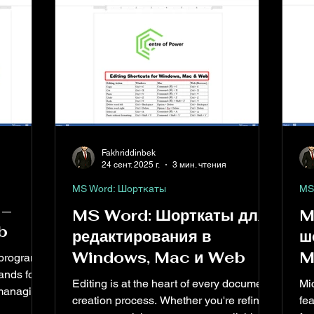
Fakhriddinbek
24 сент. 2025 г.
3 мин. чтения
MS Word: Шорткаты
MS
 –
MS Word: Шорткаты для
M
b
редактирования в
ш
Windows, Mac и Web
M
 program
ands for
Editing is at the heart of every document
Mi
 managing
creation process. Whether you're refining
fe
n more