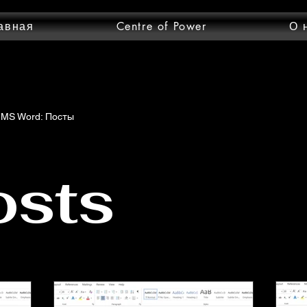
авная
Centre of Power
О 
MS Word: Посты
osts