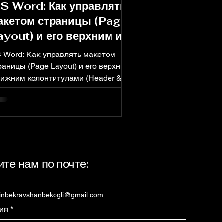
S Word: Как управлять
акетом страницы (Page
ayout) и его верхним и
ижним колонтитулами
 Word: Как управлять макетом
Header & Footer)?
раницы (Page Layout) и его верхним
нижним колонтитулами (Header &
oter) — предлагает мощные
струменты для работы со
ожными макетами документов,
ачительно выходящими за рамки
остого текстового редактора.
воив такие функции, как...
те нам по почте:
dinbekravshanbekogli@gmail.com
ия
*