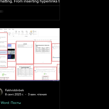
matting. From inserting hyperlinks to
acking changes and splitting windows,
ese special feature shortcuts help you
cess advanced tools instantly—
thout digging through menus.
Fakhriddinbek
8 сент. 2025 г.
3 мин. чтения
 Word: Посты