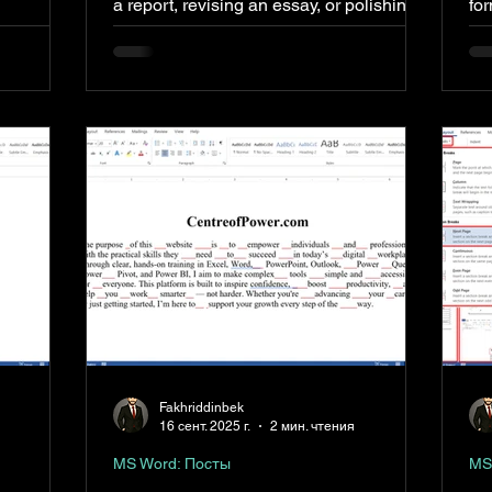
a report, revising an essay, or polishing a
for
 platform:
proposal, knowing the right editing
tr
shortcuts in Microsoft Word can save you
th
time, reduce errors, and keep your
ac
workflow smooth.
wi
Fakhriddinbek
16 сент. 2025 г.
2 мин. чтения
MS Word: Посты
MS