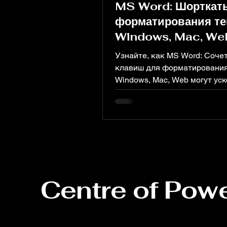
MS Word: Шорткат
форматирования те
Windows, Mac, We
Узнайте, как MS Word: Соче
клавиш для форматирования
Windows, Mac, Web могут ус
создание профессиональны
документов.
Centre of Pow