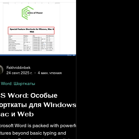
Fakhriddinbek
24 сент. 2025 г.
4 мин. чтения
 Word: Шорткаты
S Word: Особые
орткаты для Windows,
ac и Web
crosoft Word is packed with powerful
atures beyond basic typing and