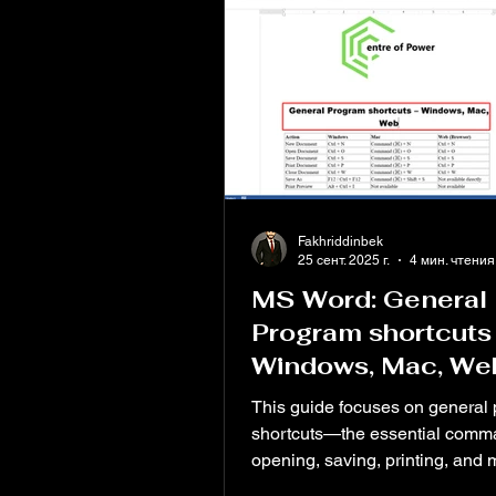
Fakhriddinbek
25 сент. 2025 г.
4 мин. чтения
MS Word: General
Program shortcuts
Windows, Mac, We
This guide focuses on general
shortcuts—the essential comm
opening, saving, printing, and
documents. And to make it eve