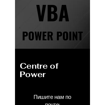
VBA
VBA
POWER POINT
POWER POINT
Centre of
Power
Пишите нам по
почте: