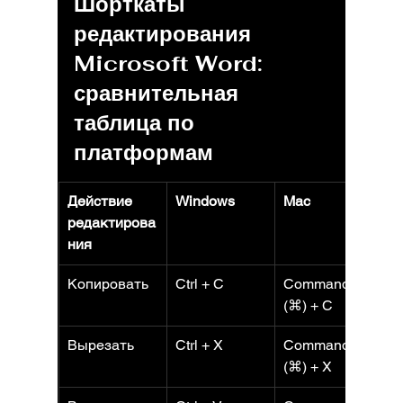
Шорткаты 
редактирования 
Microsoft Word: 
сравнительная 
таблица по 
платформам
Действие 
Windows
Mac
W
редактирова
(
ния
Копировать
Ctrl + C
Command 
C
(⌘) + C
Вырезать
Ctrl + X
Command 
C
(⌘) + X