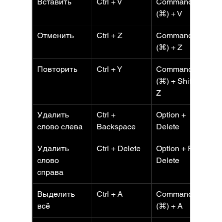
Вставить
Ctrl + V
Command 
Ct
(⌘) + V
Отменить
Ctrl + Z
Command 
Ct
(⌘) + Z
Повторить
Ctrl + Y
Command 
Ct
(⌘) + Shift + 
Z
Удалить 
Ctrl + 
Option + 
Ct
слово слева
Backspace
Delete
B
Удалить 
Ctrl + Delete
Option + Fn + 
C
слово 
Delete
справа
Выделить 
Ctrl + A
Command 
C
всё
(⌘) + A