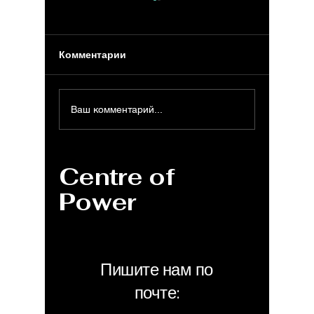
Комментарии
MS Word: Особые
MS Wor
Ваш комментарий...
шорткаты для
для фо
Windows, Mac и Web
текста
Mac, 
Centre of
Power
Пишите нам по
почте: