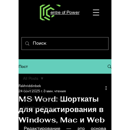
entre of Power
Пост
All Posts
Fakhriddinbek
All Posts
24 сент. 2025 г.
3 мин. чтения
MS Word: Шорткаты
MS Word: Шорткаты
для редактирования в
MS Word: Посты
Windows, Mac и Web
Редактирование — это основа 