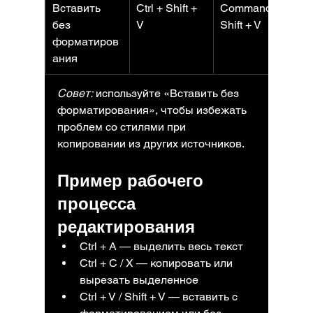
Вставить 
Ctrl + Shift + 
Command + 
Ct
без 
V
Shift + V
V
форматиров
ания
Совет:
 используйте «Вставить без 
форматирования», чтобы избежать 
проблем со стилями при 
копировании из других источников.
Пример рабочего 
процесса 
редактирования
Ctrl + A — выделить весь текст
Ctrl + C / X — копировать или 
вырезать выделенное
Ctrl + V / Shift + V — вставить с 